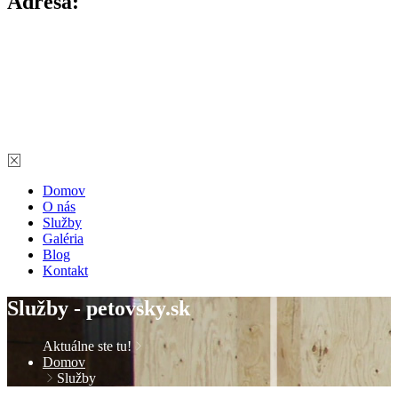
Adresa:
Šoltésovej 1713/232 01701, Považská Bystrica Slovakia
Telefón: +421 905 346 142
Domov
O nás
Služby
Galéria
Blog
Kontakt
Služby - petovsky.sk
Aktuálne ste tu!
Domov
Služby