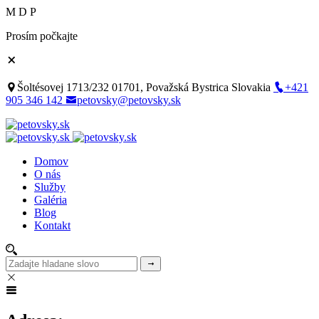
M
D
P
Prosím počkajte
Šoltésovej 1713/232 01701, Považská Bystrica Slovakia
+421
905 346 142
petovsky@petovsky.sk
Domov
O nás
Služby
Galéria
Blog
Kontakt