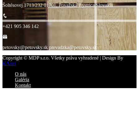
Šoltésovej 1713/232 01701, Považská Bystrica Slovakia
+421 905 346 142
petovsky@petovsky.sk prevadzka@petovsky.sk
Copyright © MDP s.r.o. Všetky práva vyhradené | Design By
KAnet
O nás
Galéria
Kontakt