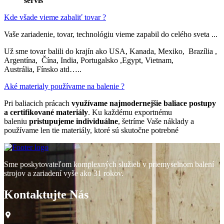
servis
Kde všade vieme zabaliť tovar ?
Vaše zariadenie, tovar, technológiu vieme zapabil do celého sveta ...
Už sme tovar balili do krajín ako USA, Kanada, Mexiko, Brazília ,
Argentína, Čína, India, Portugalsko ,Egypt, Vietnam,
Austrália, Fínsko atd…..
Aké materialy používame na balenie ?
Pri baliacich prácach
využívame najmodernejšie baliace postupy
a certifikované materiály
. Ku každému exportnému
baleniu
pristupujeme individuálne
, šetríme Vaše náklady a
používame len tie materiály, ktoré sú skutočne potrebné
Sme poskytovateľom komplexných služieb v priemyselnom balení
strojov a zariadení vyše ako 31 rokov.
Kontaktujte Nás