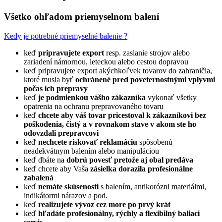
Všetko ohľadom priemyselnom balení
Kedy je potrebné priemyselné balenie ?
keď
pripravujete export
resp. zaslanie strojov alebo
zariadení námornou, leteckou alebo cestou dopravou
keď pripravujete export akýchkoľvek tovarov do zahraničia,
ktoré musia byť
ochránené pred poveternostnými vplyvmi
počas ich prepravy
keď
je podmienkou vášho zákazníka
vykonať všetky
opatrenia na ochranu prepravovaného tovaru
keď
chcete aby váš tovar pricestoval k zákazníkovi bez
poškodenia, čistý a v rovnakom stave v akom ste ho
odovzdali prepravcovi
keď
nechcete riskovať
reklamáciu
spôsobenú
neadekvátnym balením alebo manipuláciou
keď dbáte na
dobrú povesť pretože aj obal predáva
keď chcete aby Vaša
zásielka dorazila profesionálne
zabalená
keď
nemáte skúsenosti
s balením, antikorózni materiálmi,
indikátormi nárazov a pod.
keď
realizujete vývoz cez more po prvý krát
keď
hľadáte profesionálny, rýchly a flexibilný baliaci